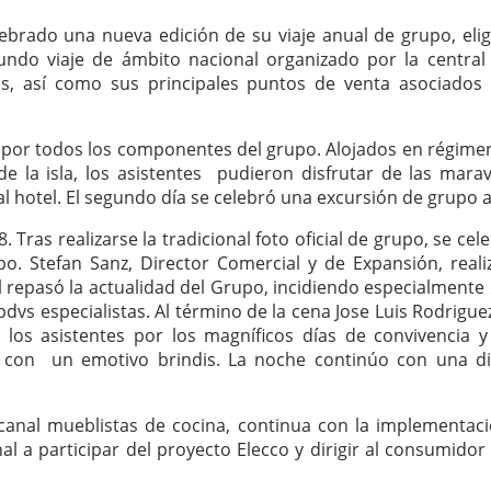
ebrado una nueva edición de su viaje anual de grupo, elig
undo viaje de ámbito nacional organizado por la central
s, así como sus principales puntos de venta asociados b
” por todos los componentes del grupo. Alojados en régime
de la isla, los asistentes pudieron disfrutar de las marav
al hotel. El segundo día se celebró una excursión de grupo 
8. Tras realizarse la tradicional foto oficial de grupo, se ce
o. Stefan Sanz, Director Comercial y de Expansión, reali
al repasó la actualidad del Grupo, incidiendo especialmente
dvs especialistas. Al término de la cena Jose Luis Rodrigue
los asistentes por los magníficos días de convivencia 
 con un emotivo brindis. La noche continúo con una div
canal mueblistas de cocina, continua con la implementac
nal a participar del proyecto Elecco y dirigir al consumido