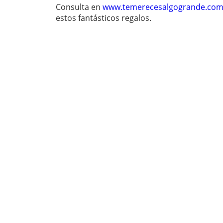
Consulta en
www.temerecesalgogrande.co
estos fantásticos regalos.
Comparte este post:
ANTERIOR
SIGUIENTE