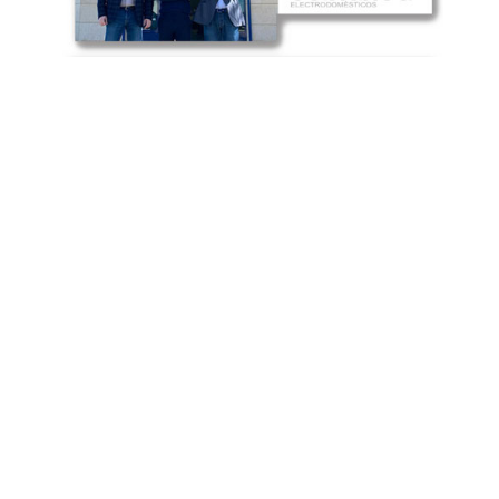
Cadena Elecco – Grupo Coblanca de
nuevo en Murcia
Coblanca Group Domestico, S.L., plataforma
mayorista y empresa matriz de “Cadena
Elecco”, grupo nacional especializado en la
distribución de electrodomésticos al canal
mueblista, amplia su área de influencia a la