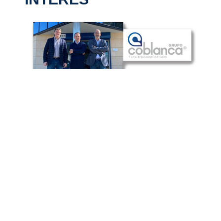
Cadena Elecco – Grupo Coblanca de
nuevo en Murcia
Coblanca Group Domestico, S.L., plataforma